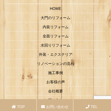
HOME
大門のリフォーム
内装リフォーム
全面リフォーム
水回りリフォーム
外装・エクステリア
リノベーションの流れ
施工事例
お客様の声
会社概要
お問い合わせ
TOP
お問い合わせ
TEL
Copyright ©
家づくり工房 大門 Co.Ltd.
All Rights Reserved.