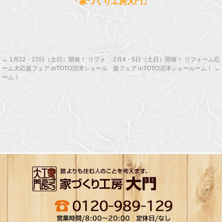
「家づくり工房大門」
←
1月22・23日（土日）開催！ リフォ
2月4・5日（土日）開催！ リフォーム応
ーム大応援フェア inTOTO沼津ショール
援フェア inTOTO沼津ショールーム！
→
ーム！