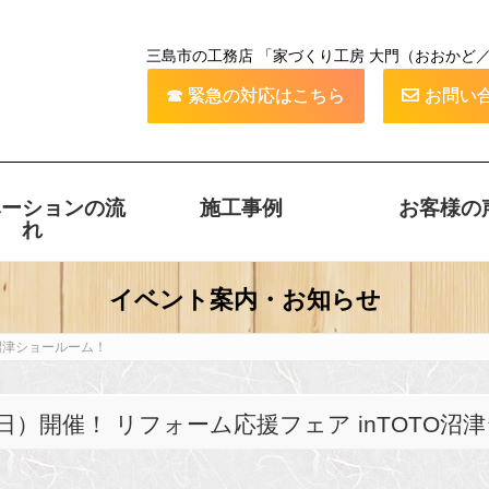
三島市の工務店 「家づくり工房 大門（おおかど
☎︎ 緊急の対応はこちら
お問い
ベーションの流
施工事例
お客様の
れ
O沼津ショールーム！
土日）開催！ リフォーム応援フェア inTOTO沼