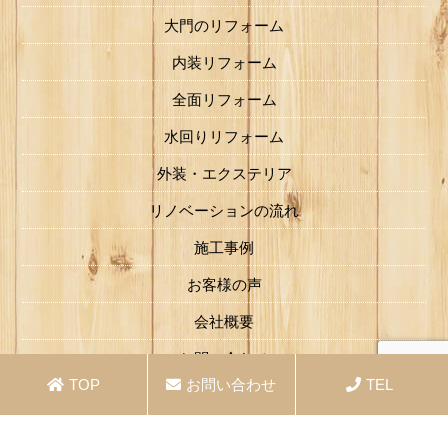
大門のリフォーム
内装リフォーム
全面リフォーム
水回りリフォーム
外装・エクステリア
リノベーションの流れ
施工事例
お客様の声
会社概要
お問い合わせ
TOP
お問い合わせ
TEL
Copyright ©
家づくり工房 大門 Co.Ltd.
All Rights Reserved.